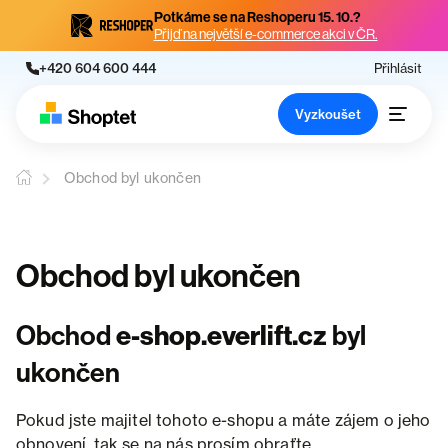
Potkáme se na Reshoperu 15. 10.?
Přijď na největší e-commerce akci v ČR.
+420 604 600 444
Přihlásit
Vyzkoušet
Obchod byl ukončen
Obchod byl ukončen
Obchod
e-shop.everlift.cz
byl
ukončen
Pokud jste majitel tohoto e-shopu a máte zájem o jeho
obnovení, tak se na nás prosím obraťte.